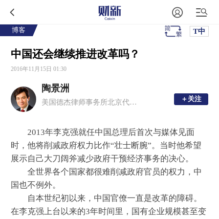
博客
T中
中国还会继续推进改革吗？
2016年11月15日 01:30
陶景洲
＋关注
＋关注
美国德杰律师事务所北京代表处首席代表
2013年李克强就任中国总理后首次与媒体见面
时，他将削减政府权力比作“壮士断腕”。当时他希望
展示自己大刀阔斧减少政府干预经济事务的决心。
全世界各个国家都很难削减政府官员的权力，中
国也不例外。
自本世纪初以来，中国官僚一直是改革的障碍。
在李克强上台以来的3年时间里，国有企业规模甚至变