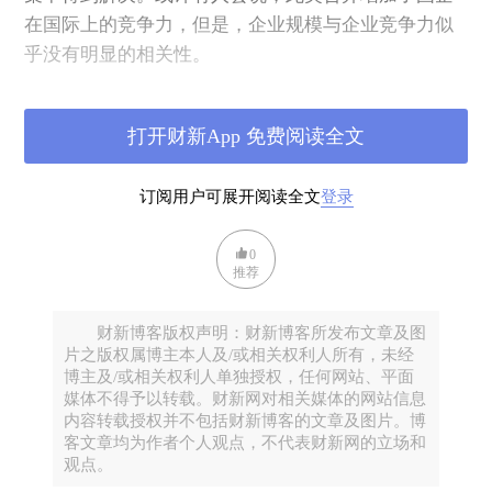
在国际上的竞争力，但是，企业规模与企业竞争力似
乎没有明显的相关性。
过度集中让民营企业几乎不可能获得资本并在国
企主导的领域里发挥重要作用。这也与政府政策相
打开财新App 免费阅读全文
悖，具体而言，早在2013年11月中国领导层就已经宣
布，要求市场在资源配置中发挥决定性作用。加强党
订阅用户可展开阅读全文
登录
对国有企业的控制的目标，取代了始于上世纪90年代
初、将政府和政治职能从国企分离出去（即政企分
0
开）的努力。
推荐
最近，数家国有上市公司修改了公司章程，规定
公司党委必须参与决策过程，即便中国的《公司法》
财新博客版权声明：财新博客所发布文章及图
没有这样的要求。
片之版权属博主本人及/或相关权利人所有，未经
博主及/或相关权利人单独授权，任何网站、平面
等待《公司法》修改后再这样做原本将更好地贯
媒体不得予以转载。财新网对相关媒体的网站信息
彻党的纪律，这样可以避免违反2013年11月的中共中
内容转载授权并不包括财新博客的文章及图片。博
央委员会决议中制定的“全面依法治国”的原则。
客文章均为作者个人观点，不代表财新网的立场和
观点。
除了让民众感到更加担忧和不安以外，中国经济