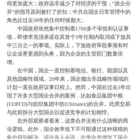
得更加庞大；政府远非减少了对经济的干预；“政企分
开”的指导原则被打了折扣；中共在国企日常管理中的
角色比过去30年的任何时候都大。
中国政府依然集中控制着1700多个审批和认证事
项，即便李克强承诺在其首个5年任期内取消或下放其
中三分之一的事项。实际上，下放政府审批事项有时
让企业界更感到头疼，因为企业的主管部门数量倍
增。
在中国，国企一直控制着电信、银行、能源以及
其他战略性领域。20年来，国企撤出非战略性领域的
计划一直在政府议事日程上。然而，中国在过去3年出
现了许多大型国企合并的案例，比如食品集团中粮
(COFCO)与纺织集团中纺(Chinatex)的合并。此类交易
与此前拆分大型国企以促进竞争的计划相悖。
在外部观察者看来，这类合并没有什么清晰的商
业逻辑。此外，国企效率低下不可能通过这种规模的
集中得到解决。或许有人会说，此类合并增加了国企