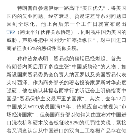
特朗普自参选伊始一路高呼“美国优先”，将美国
国内的失业问题、经济衰退、贸易逆差等系列问题归
因到全球化。他上台后第一个工作日就宣布退出
TPP
（跨太平洋伙伴关系协定），同时视中国为美国的
威胁，声称将把中国列为“汇率操纵国”，对中国进口
商品征收45%的惩罚性高额关税。
种种迹象表明，贸易战的硝烟已经燃起。首先，
特朗普内阁启用了多位主张“中国威胁论”的人物，如
新设国家贸易委员会负责人纳瓦罗以及美国贸易代表
莱特西泽。作为商务部长的著名投资家罗斯对华态度
强硬，他在确认其提名而举行的听证会上明确指责中
国是“贸易保护主义最严重的国家”。其次，去年12月
中国成为WTO成员国满15年，依规应自动被视为“市
场经济国家”，但美国商务部以倾销为由宣布对中国进
口洗衣机和硬木胶合板征收52%的惩罚性关税，紧接
着又调查认定从中国进口的双向土工格栅产品存在倾