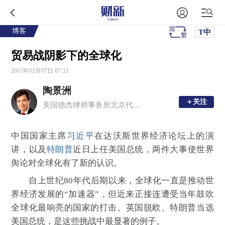
博客
T中
贸易战阴影下的全球化
2017年02月07日 07:33
陶景洲
＋关注
＋关注
美国德杰律师事务所北京代表处首席代表
中国国家主席
习近平
在达沃斯世界经济论坛上的演
讲，以及
特朗普
近日上任美国总统，两件大事使世界
舆论对全球化有了新的认识。
自上世纪80年代后期以来，全球化一直是推动世
界经济发展的“加速器”，但近来正接连遭受当年鼓吹
全球化最响亮的国家的打击。英国脱欧、特朗普当选
美国总统，是这些挑战中最显著的例子。