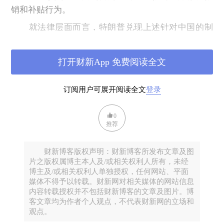
销和补贴行为。
就法律层面而言，特朗普兑现上述针对中国的制
裁措施并没有技术性障碍。其一，美国决定一国是否
为“汇率操纵国”是依照美国财政部标准认定，依照奥
打开财新App 免费阅读全文
巴马时期设定的“汇率操纵国”标准，中国仅满足三项
中的一项，但不排除特朗普通过更换财政部长修改评
订阅用户可展开阅读全文
登录
定标准，从而将中国认定为“汇率操纵国”的可能。其
二，特朗普可以通过国会调整关税，但即使不经由国
0
会，特朗普也可依据《1917年对敌贸易法》主张美国
推荐
处于“战争时期”或依据《1977年国际紧急经济权力
法》，主张美国处于“国家危急时期”，以行使总统在
财新博客版权声明：财新博客所发布文章及图
特殊时期对关税的操控权。
片之版权属博主本人及/或相关权利人所有，未经
博主及/或相关权利人单独授权，任何网站、平面
与美国新政府“反全球化”立场形成鲜明对比，习
媒体不得予以转载。财新网对相关媒体的网站信息
内容转载授权并不包括财新博客的文章及图片。博
近平在达沃斯为全球化和自由贸易公开辩护，认为“搞
客文章均为作者个人观点，不代表财新网的立场和
保护主义如同把自己关进黑屋子，看似躲过了风吹雨
观点。
打，但也隔绝了阳光和空气，打贸易战的结果只能是