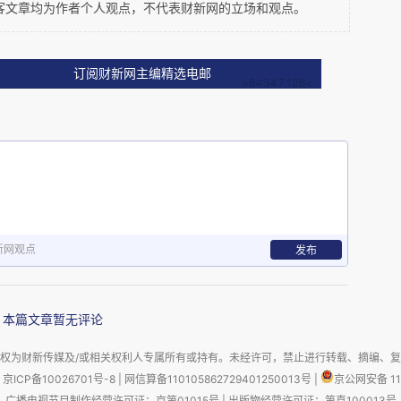
，通常是在两国双边投资协定的框架下解决的，投
客文章均为作者个人观点，不代表财新网的立场和观点。
当地法救济后提起国际仲裁，直接起诉东道国政府
这两大世界经济体至今尚未达成双边投资协定。自
订阅财新网主编精选电邮
以来，已经经过了八年长跑，在奥巴马总统任期内曾
着美国总统换届，中美双边投资协定谈判再度搁
中国政府应大力推进谈判，尽快在特朗普任期内达
投资者进一步明确投资环境，降低不确定性，另一
内受到不公待遇后，将纠纷提交国际投资仲裁解
新网观点
发布
国际贸易交往中收到的第一笔，也不会是最后一
本篇文章暂无评论
验教训，规范公司内部的合规性审查和持续的内外
权为财新传媒及/或相关权利人专属所有或持有。未经许可，禁止进行转载、摘编、
律风险。
京ICP备10026701号-8
|
网信算备110105862729401250013号
|
京公网安备 11
广播电视节目制作经营许可证：京第01015号
|
出版物经营许可证：第直100013号