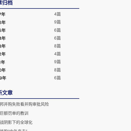
章归档
4篇
7年
9篇
6年
6篇
5年
6篇
4年
8篇
3年
4篇
2年
9篇
1年
8篇
0年
6篇
09年
新文章
邦并购失败看并购审批风险
巨额罚单的教训
战阴影下的全球化