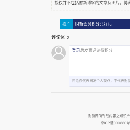
其三，与投资东道国之间的纠纷
授权并不包括财新博客的文章及图片。博
资者在穷尽当地救济或选择放弃
的歧视待遇。但无奈的是，中美
推广
财新会员积分兑好礼
2008年中美两国政府启动谈判
评论区
0
一度接近达成最终协议，但伴随
登录
后发表评论得积分
置。为保障中国投资者的权益，
成双边投资协定，一方面为中方
方面也能让中方投资者在美国国
决。
评论仅代表网友个人观点，不代表财
中兴的罚单不是中国企业在类似
笔。中国企业当从该案中吸取经
财新网所刊载内容之知识产
部审计监督，最大限度降低此类法
京ICP证090880号