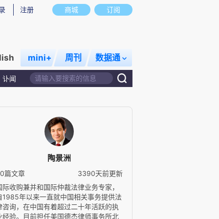
录
注册
商城
订阅
lish
mini+
周刊
数据通
讣闻
陶景洲
60篇文章
3390天前更新
国际收购兼并和国际仲裁法律业务专家，
自1985年以来一直就中国相关事务提供法
律咨询，在中国有着超过二十年活跃的执
业经验。目前担任美国德杰律师事务所北