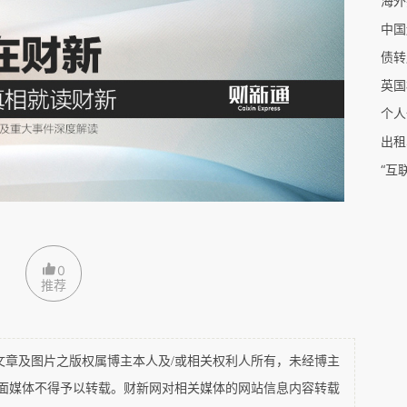
海外
中国
制法规。美国政府对产品的售后追踪系统比较完
债转
律“捉迷藏”。更何况美国对违法行为举报的奖励
英国
举报者。这次中兴案件的中兴美国内部举报人，或
个人
奖励。
出租
“互
，使公司在美国域外的违法行为也被纳入美国法院
只要法院地与案件存在联系且满足最低联系标准，
辖权。法官通过综合考虑各项联系，如当事人的产
0
推荐
当事人是否在该州有经营活动等事实情况，对案件
决定权。因此，中国公司可能一不小心就在人生地
。
及图片之版权属博主本人及/或相关权利人所有，未经博主
平面媒体不得予以转载。财新网对相关媒体的网站信息内容转载