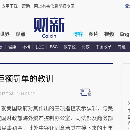
登
应用下载
帮助
网上有害信息举报专区
世界
观点
博客
图片
视频
Eng
源
健康
环科
民生
ESG
数字说
比较
中国改革
专题
巨额罚单的教训
017年03月14日 06:29
日就美国政府对其作出的三项指控表示认罪，与美
美国财政部海外资产控制办公室、司法部及商务部
事和民事罚金。此外中兴还同意若其在接下来的七年