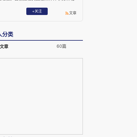
京代表处首席代表。国际商会国际仲裁院
委员；伦敦国际仲裁院委员；中国国际经
+关注
文章
济贸易仲裁委员会专家咨询委员会委员；
国际商会中国国家委员会国际仲裁委员会
主任委员；北京大学法学院兼职教授；英
人分类
国皇家特许仲裁员。
60篇
文章