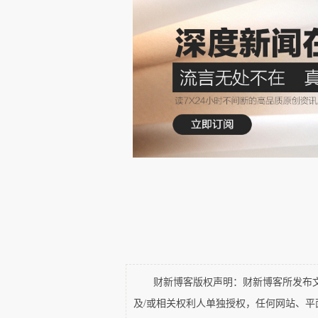
其一，需严格遵守美国的出口管
善，企业不应存在侥幸心理，和法
制度言而有信，重赏之下，必有
许可以得到美国政府近3亿美元的
其二，美国法的“长臂管辖”概念
的管辖范围。根据“长臂管辖”，
那么该地法院对案件也将享有管
品是否流经该州或在该州销售、
是否满足最低联系标准享有自主
不熟的某一处美国法院当上了被告
财新博客版权声明：财新博客所发布文章
及/或相关权利人单独授权，任何网站、