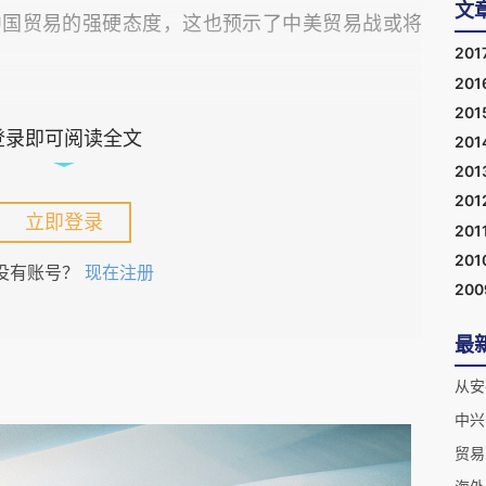
文
中国贸易的强硬态度，这也预示了中美贸易战或将
201
201
201
国企业，而中兴的此次重罚无疑敲响了警钟。纵然
登录即可阅读全文
201
美国提供了近13万个就业岗位，与诸多美国供应
201
201
府时仍然无法摆出强硬姿态。
立即登录
201
201
没有账号？
现在注册
商的手中，一旦美国政府将中兴列入“被禁实体清
20
，中兴就无法生产且会立即失去其现有市场份额，
最
少“中国不惧中美贸易战”的声音，但今天中兴付
从安
在中美贸易战可能情形之下的艰难程度。
中兴
贸易
验和教训。