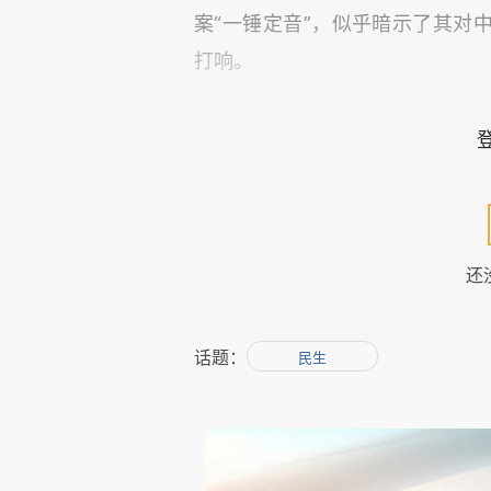
案“一锤定音”，似乎暗示了其对
打响。
中美贸易战的阴影早已笼罩着中
是世界第四大通讯设备制造商，为
商有利益链条，中兴在面对美国政
还
核心的芯片技术掌握在美国供应
单”，禁止美国供应商向中兴供货
话题：
损失不可想象。之前网上充斥了不
民生
出的代价，需要中国企业认真评估
中国企业需要从中兴案件中吸取经