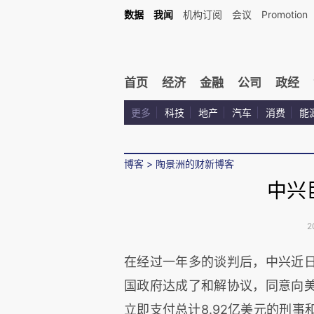
数据
我闻
机构订阅
会议
Promotion
首页
经济
金融
公司
政经
更多
科技
地产
汽车
消费
能
博客
>
陶景洲的财新博客
中兴
2
在经过一年多的谈判后，中兴近
国政府达成了和解协议，同意向
立即支付总计8.92亿美元的刑